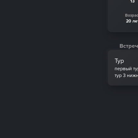
13
Возрас
20 ле
Встреч
Тур
первый ту
тур 3 ниж