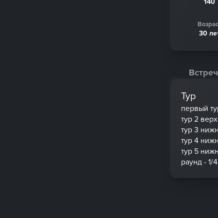
140
Возрас
30 ле
Встреч
Тур
первый ту
тур 2 вер
тур 3 ниж
тур 4 ниж
тур 5 ниж
раунд - 1/4