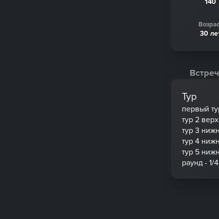
140
Возрас
30 ле
Встреч
Тур
первый ту
тур 2 вер
тур 3 ниж
тур 4 ниж
тур 5 ниж
раунд - 1/4