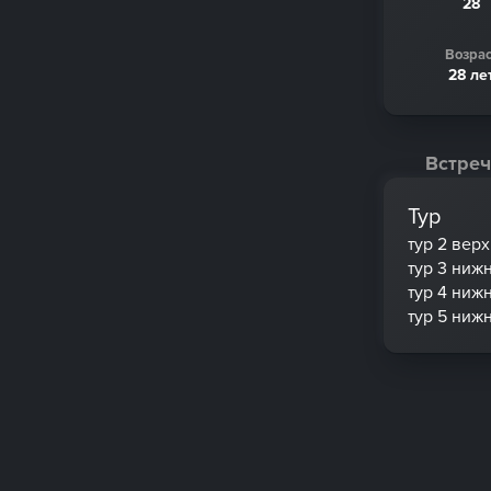
28
Возрас
28 ле
Встреч
Тур
тур 2 вер
тур 3 ниж
тур 4 ниж
тур 5 ниж