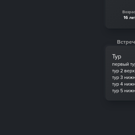
Возрас
16 ле
Встреч
Тур
первый ту
тур 2 вер
тур 3 ниж
тур 4 ниж
тур 5 ниж