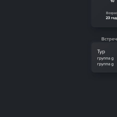
10
Возрас
23 го
Встреч
Тур
группа g
группа g