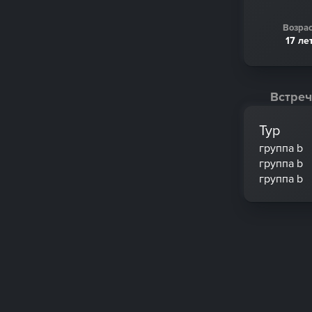
Возрас
17 ле
Встреч
Тур
группа b
группа b
группа b