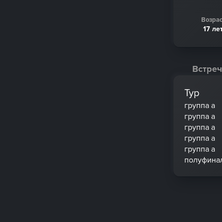
Возрас
17 ле
Встреч
Тур
группа a
группа a
группа a
группа a
группа a
полуфина