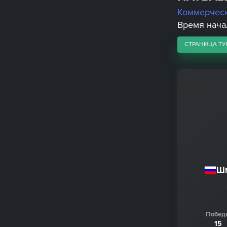
Коммерчес
Время начал
СТРАНИЦА ТУ
Шм
Побед
15