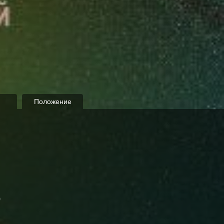
Положение
р