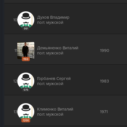
Духов Владимир
10
пол: мужской
991
Демьяненко Виталий
11
1990
пол: мужской
1169
Горбанев Сергей
12
1983
пол: мужской
976
Клименко Виталий
13
1971
пол: мужской
1266