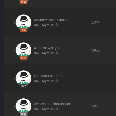
1037
Комиссаров Кирилл
6
2014
пол: мужской
1110
Аваков Артур
7
1962
пол: мужской
1075
Шкляренко Олег
8
пол: мужской
922
Осьминин Владислав
9
1991
пол: мужской
1497