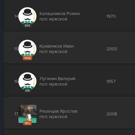
Калашников Роман
14
1970
пол: мужской
965
Кривенков Иван
15
2003
пол: мужской
1068
Лугинин Валерий
16
1957
пол: мужской
918
Рязанцев Ярослав
17
2008
пол: мужской
1102