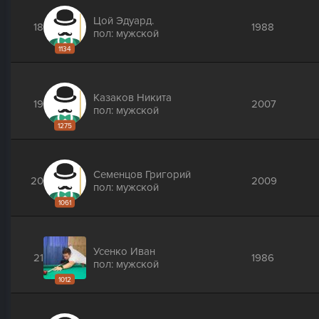
Цой Эдуард.
18
1988
пол: мужской
1134
Казаков Никита
19
2007
пол: мужской
1275
Семенцов Григорий
20
2009
пол: мужской
1061
Усенко Иван
21
1986
пол: мужской
1012