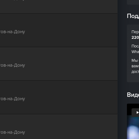
Под
тов-на-Дону
Пер
220
Пос
Wha
Мы 
тов-на-Дону
вам
дос
Вид
тов-на-Дону
тов-на-Дону