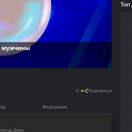
Топ
" мужчины
0
★
Поделиться
род
Федерация
тов-на-Дону