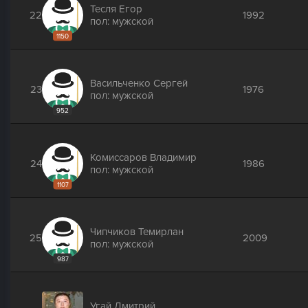
Тесля Егор
22
1992
пол: мужской
1150
Васильченко Сергей
23
1976
пол: мужской
952
Комиссаров Владимир
24
1986
пол: мужской
1107
Чипчиков Темирлан
25
2009
пол: мужской
987
Угай Дмитрий