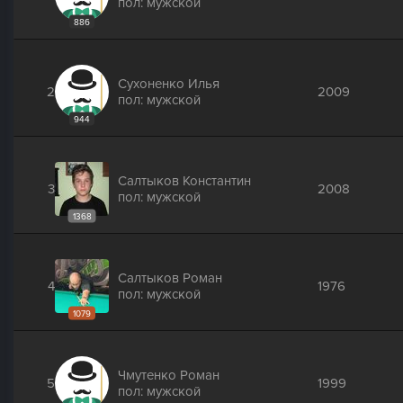
пол: мужской
886
Сухоненко Илья
2
2009
пол: мужской
944
Салтыков Константин
3
2008
пол: мужской
1368
Салтыков Роман
4
1976
пол: мужской
1079
Чмутенко Роман
5
1999
пол: мужской