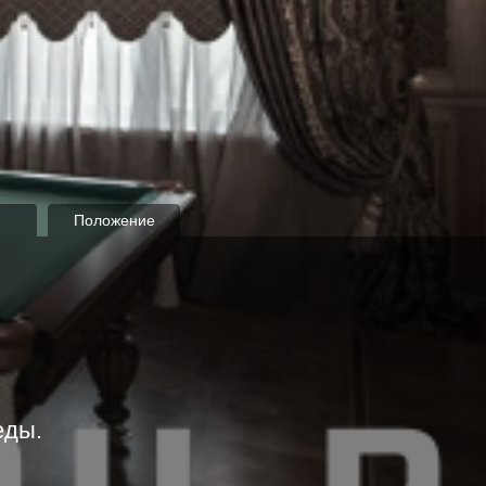
Положение
еды.