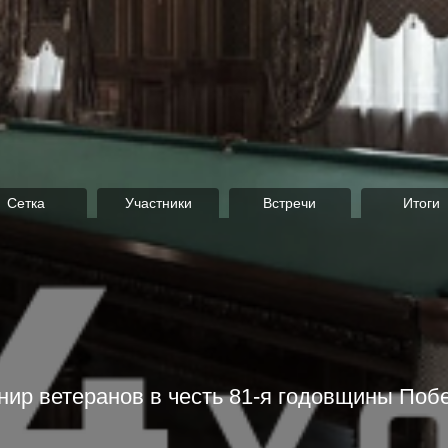
Сетка
Участники
Встречи
Итоги
нир ветеранов в честь 81-я годовщины Поб