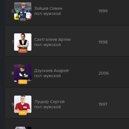
Зайцев Семен
6
1999
пол: мужской
955
Саетгалеев Артем
7
1998
пол: мужской
1044
Дзускаев Андрей
8
2006
пол: мужской
1622
Луцкер Сергей
9
1997
пол: мужской
1641