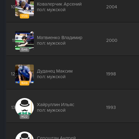
Ковалерчик Арсений
10
2004
пол: мужской
1739
Матвиенко Владимир
11
2000
пол: мужской
1546
Дуданец Максим
12
1998
пол: мужской
1649
Хайруллин Ильяс
13
1993
пол: мужской
1422
Сероштан Андрей