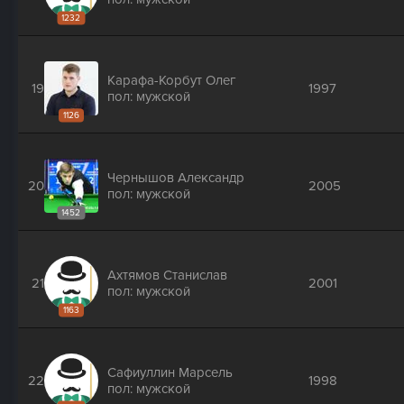
1232
Карафа-Корбут Олег
19
1997
пол: мужской
1126
Чернышов Александр
20
2005
пол: мужской
1452
Ахтямов Станислав
21
2001
пол: мужской
1163
Сафиуллин Марсель
22
1998
пол: мужской