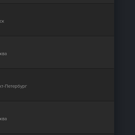
ск
ква
кт-Петербург
ква