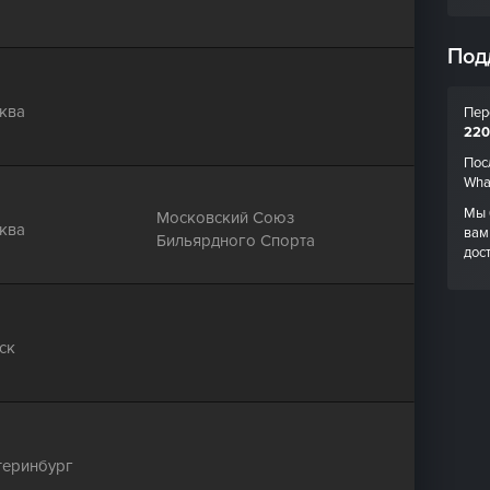
Под
ква
Пер
220
Пос
Wha
Мы 
Московский Союз
ква
вам
Бильярдного Спорта
дос
ск
теринбург