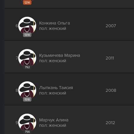
1214
Конкина Ольга
6
2007
пол: женский
1314
Кузьмичева Марина
7
2011
пол: женский
792
Лыпкань Таисия
8
2008
пол: женский
1518
Марчук Алина
9
2012
пол: женский
756