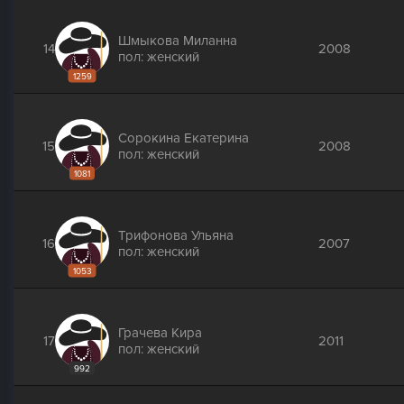
Шмыкова Миланна
14
2008
пол: женский
1259
Сорокина Екатерина
15
2008
пол: женский
1081
Трифонова Ульяна
16
2007
пол: женский
1053
Грачева Кира
17
2011
пол: женский
992