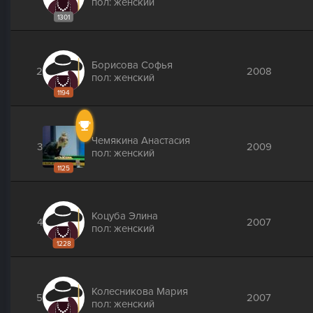
пол: женский
1301
Борисова Софья
2
2008
пол: женский
1194
Чемякина Анастасия
3
2009
пол: женский
1125
Коцуба Элина
4
2007
пол: женский
1228
Колесникова Мария
5
2007
пол: женский