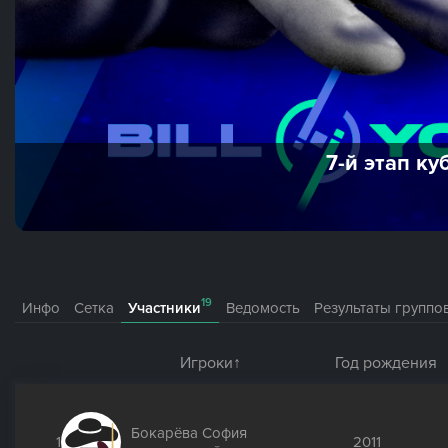
7-й этап ку
19
Инфо
Сетка
Участники
Ведомость
Результаты группо
Игроки
Год рождения
Бокарёва София
1
2011