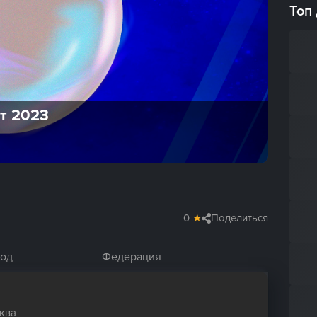
Топ
ет 2023
0
★
Поделиться
род
Федерация
ква