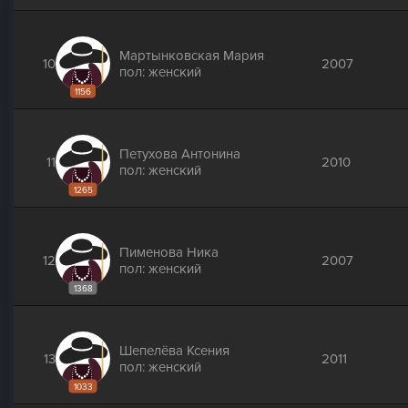
Мартынковская Мария
10
2007
пол: женский
1156
Петухова Антонина
11
2010
пол: женский
1265
Пименова Ника
12
2007
пол: женский
1368
Шепелёва Ксения
13
2011
пол: женский
1033