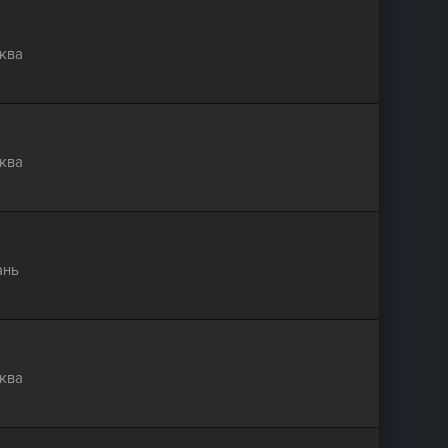
ква
ква
ань
ква