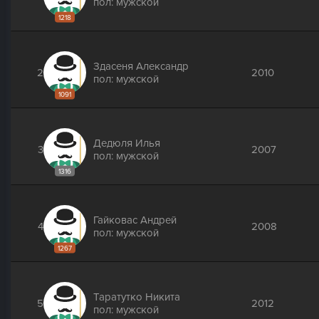
пол: мужской
1218
Здасеня Александр
2
2010
пол: мужской
1091
Дедюля Илья
3
2007
пол: мужской
1316
Гайковас Андрей
4
2008
пол: мужской
1267
Таратутко Никита
5
2012
пол: мужской