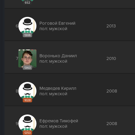
932
Роговой Евгений
6
2013
пол: мужской
1306
Воронько Даниил
7
2010
пол: мужской
1363
Медведев Кирилл
8
2008
пол: мужской
1028
Ефремов Тимофей
9
2008
пол: мужской
1253