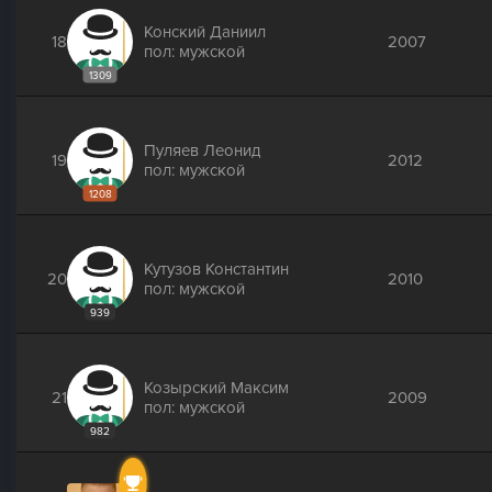
Конский Даниил
18
2007
пол: мужской
1309
Пуляев Леонид
19
2012
пол: мужской
1208
Кутузов Константин
20
2010
пол: мужской
939
Козырский Максим
21
2009
пол: мужской
982