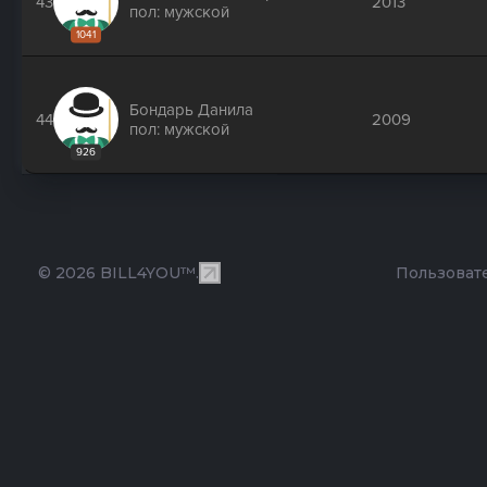
43
2013
пол: мужской
1041
Бондарь Данила
44
2009
пол: мужской
926
© 2026 BILL4YOU™.
Пользоват