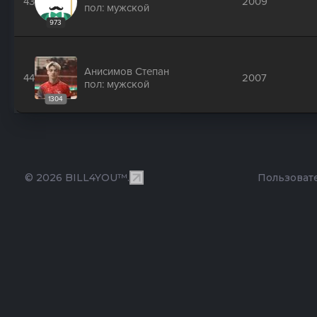
43
2009
пол: мужской
973
Анисимов Степан
44
2007
пол: мужской
1304
© 2026 BILL4YOU™.
Пользоват