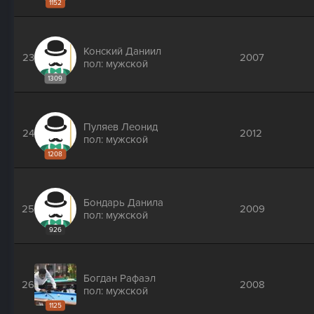
1152
Конский Даниил
23
2007
пол: мужской
1309
Пуляев Леонид
24
2012
пол: мужской
1208
Бондарь Данила
25
2009
пол: мужской
926
Богдан Рафаэл
26
2008
пол: мужской
1125